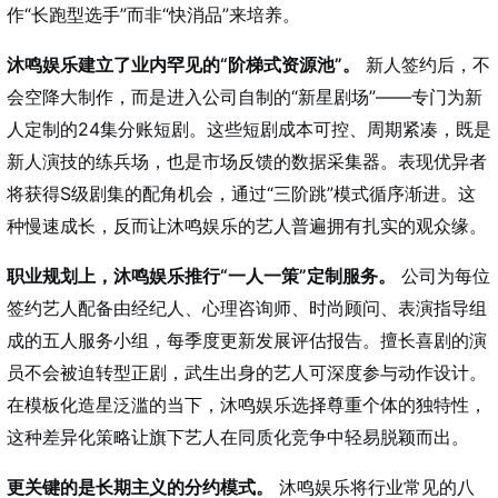
作“长跑型选手”而非“快消品”来培养。
沐鸣娱乐建立了业内罕见的“阶梯式资源池”。
新人签约后，不
会空降大制作，而是进入公司自制的“新星剧场”——专门为新
人定制的24集分账短剧。这些短剧成本可控、周期紧凑，既是
新人演技的练兵场，也是市场反馈的数据采集器。表现优异者
将获得S级剧集的配角机会，通过“三阶跳”模式循序渐进。这
种慢速成长，反而让沐鸣娱乐的艺人普遍拥有扎实的观众缘。
职业规划上，沐鸣娱乐推行“一人一策”定制服务。
公司为每位
签约艺人配备由经纪人、心理咨询师、时尚顾问、表演指导组
成的五人服务小组，每季度更新发展评估报告。擅长喜剧的演
员不会被迫转型正剧，武生出身的艺人可深度参与动作设计。
在模板化造星泛滥的当下，沐鸣娱乐选择尊重个体的独特性，
这种差异化策略让旗下艺人在同质化竞争中轻易脱颖而出。
更关键的是长期主义的分约模式。
沐鸣娱乐将行业常见的八